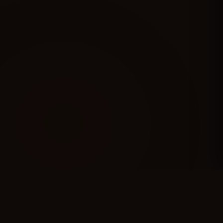
25
+
50
+
Annees d'experience Finsecur
Pays couverts